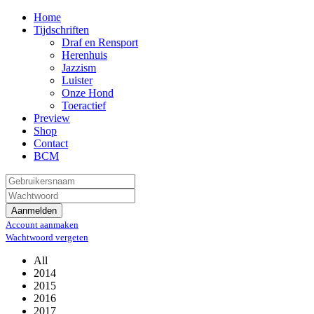
Home
Tijdschriften
Draf en Rensport
Herenhuis
Jazzism
Luister
Onze Hond
Toeractief
Preview
Shop
Contact
BCM
Aanmelden
Account aanmaken
Wachtwoord vergeten
All
2014
2015
2016
2017