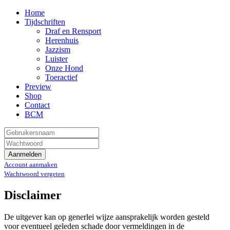
Home
Tijdschriften
Draf en Rensport
Herenhuis
Jazzism
Luister
Onze Hond
Toeractief
Preview
Shop
Contact
BCM
Aanmelden
Account aanmaken
Wachtwoord vergeten
Disclaimer
De uitgever kan op generlei wijze aansprakelijk worden gesteld
voor eventueel geleden schade door vermeldingen in de